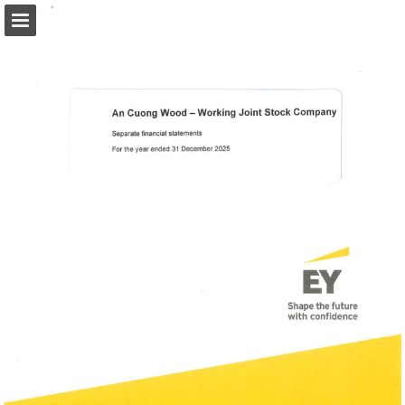
ancuong.com
Tổng quan về trang
Toàn màn hình
Tải xuống dưới dạng PDF
Tìm kiếm
Danh sách mua sắm của tôi