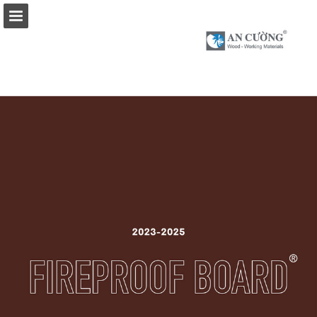
ancuong.com
Tổng quan về trang
Toàn màn hình
Ấn phẩm liên quan
Tải xuống dưới dạng PDF
Tìm kiếm
Danh sách mua sắm của tôi